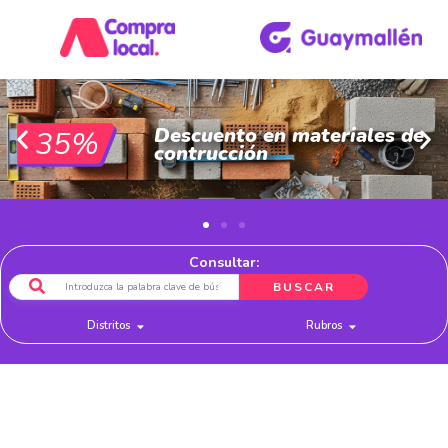
Descuento en materiales de
35%
contrucción
Consultar:
BUSCAR
Distritos
Rubros