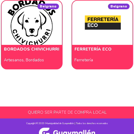
Belgrano
Belgrano
BORDADOS CHIVICHURRI
FERRETERÍA ECO
Artesanos
,
Bordados
Ferretería
QUIERO SER PARTE DE COMPRA LOCAL
Copyright © 2020 Municipalidad de Guaymallén | Todos los derechos reservados