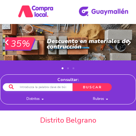
Descuento en materiales de
35%
contrucción
Consultar:
BUSCAR
Distritos
Rubros
Distrito Belgrano