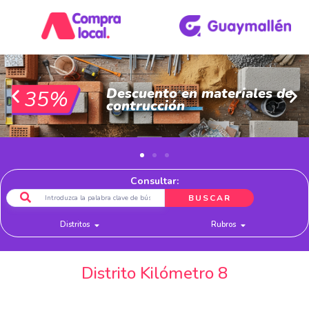
Descuento en materiales de
35%
contrucción
Consultar:
BUSCAR
Distritos
Rubros
Distrito Kilómetro 8