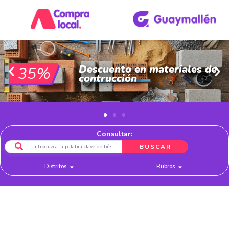
Descuento en materiales de
35%
contrucción
Consultar:
BUSCAR
Distritos
Rubros