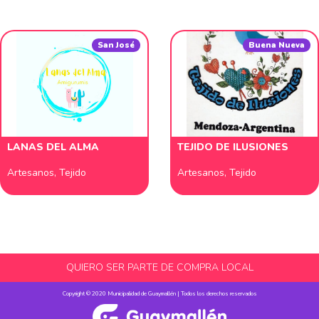
San José
Buena Nueva
LANAS DEL ALMA
TEJIDO DE ILUSIONES
Artesanos
,
Tejido
Artesanos
,
Tejido
QUIERO SER PARTE DE COMPRA LOCAL
Copyright © 2020 Municipalidad de Guaymallén | Todos los derechos reservados