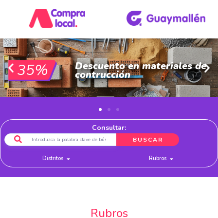
Descuento en materiales de
35%
contrucción
Consultar:
BUSCAR
Distritos
Rubros
Rubros