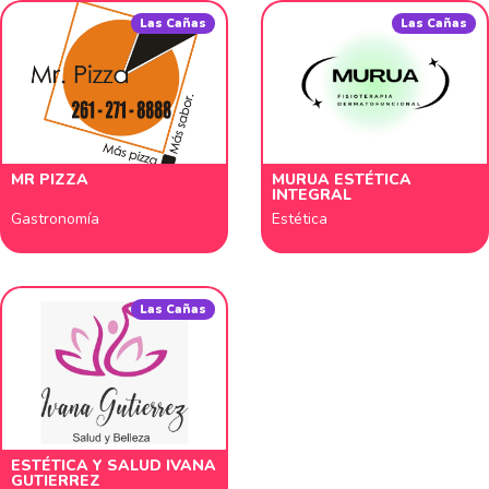
Las Cañas
Las Cañas
MR PIZZA
MURUA ESTÉTICA
INTEGRAL
Gastronomía
Estética
Las Cañas
ESTÉTICA Y SALUD IVANA
GUTIERREZ