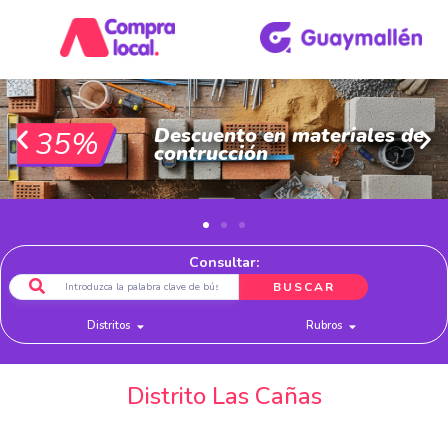
Descuento en materiales de
35%
contrucción
Consultar:
BUSCAR
Distritos
Rubros
Distrito Las Cañas